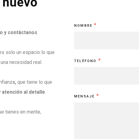
u nuevo
Contacto
*
NOMBRE
so y contáctanos
.
s solo un espacio lo que
*
TELÉFONO
 una necesidad real.
nfianza
,
que tiene lo que
 atención al detalle
.
*
MENSAJE
e tienes en mente,