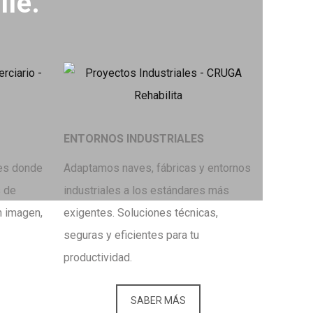
lle.
ENTORNOS INDUSTRIALES
es donde
Adaptamos naves, fábricas y entornos
s de
industriales a los estándares más
on imagen,
exigentes. Soluciones técnicas,
seguras y eficientes para tu
productividad.
SABER MÁS