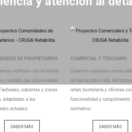
ncia y atención al deta
DADES DE PROPIETARIOS
COMERCIAL Y TERCIARIO
tamos edificios con la misma
Creamos espacios comercial
n y cuidado que una vivienda
la marca cobra vida. Reforma
 Fachadas, cubiertas y zonas
retail, hostelería y oficinas c
 adaptadas a las
funcionalidad y cumplimiento
des actuales.
normativo.
SABER MÁS
SABER MÁS