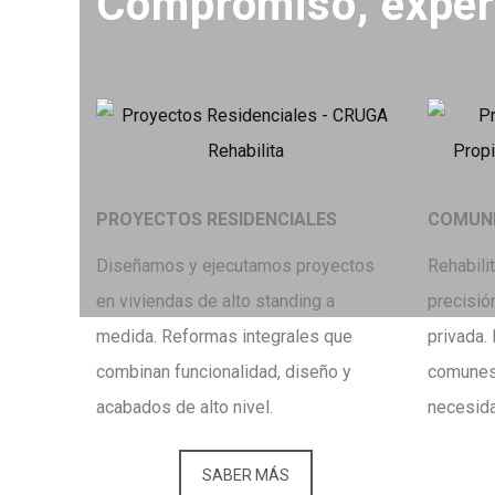
Compromiso, experie
PROYECTOS RESIDENCIALES
COMUNI
Diseñamos y ejecutamos proyectos
Rehabili
en viviendas de alto standing a
precisió
medida. Reformas integrales que
privada.
combinan funcionalidad, diseño y
comunes,
acabados de alto nivel.
necesida
SABER MÁS