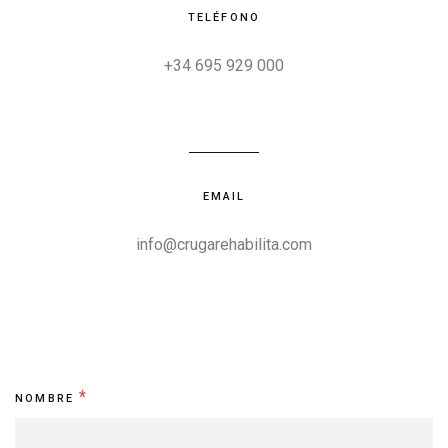
TELÉFONO
+34 695 929 000
EMAIL
info@crugarehabilita.com
Contacto
*
NOMBRE