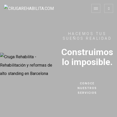
HACEMOS TUS
SUEÑOS REALIDAD
Construimos
lo imposible.
CONOCE
NUESTROS
SERVICIOS