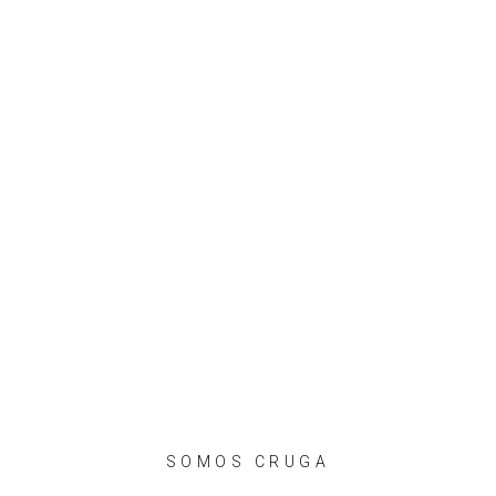
OPERARIOS
4ª
GENERACIÓN
100
AÑOS DE TRADICIÓN
SOMOS CRUGA