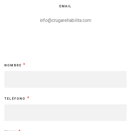
EMAIL
info@crugarehabilita.com
Contacto
*
NOMBRE
*
TELÉFONO