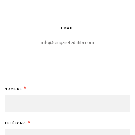
EMAIL
info@crugarehabilita.com
Contacto
*
NOMBRE
*
TELÉFONO