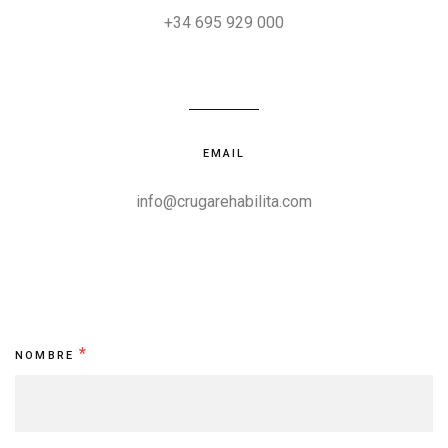
+34 695 929 000
EMAIL
info@crugarehabilita.com
Contacto
*
NOMBRE