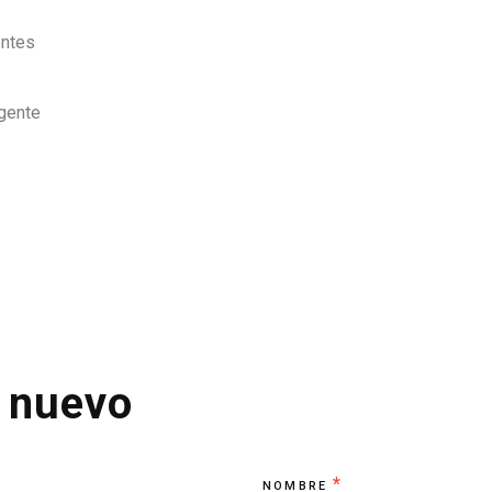
entes
igente
u nuevo
Contacto
*
NOMBRE