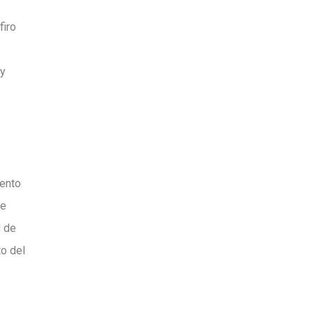
firo
 y
iento
de
d de
to del